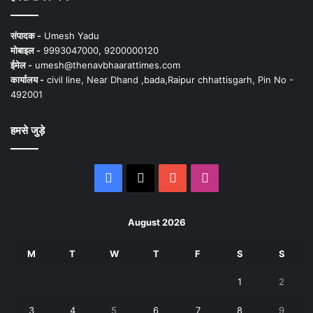
संपादक -
Umesh Yadu
मोबाइल -
9993047000, 9200000120
ईमेल -
umesh@thenavbhaarattimes.com
कार्यालय -
civil line, Near Dhand ,bada,Raipur chhattisgarh, Pin No -
492001
हमसे जुड़े
Facebook
X
YouTube
Instagram
August 2026
M
T
W
T
F
S
S
1
2
3
4
5
6
7
8
9