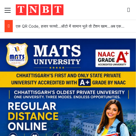
Menu
Se
एक QR Code, हजार फायदे…ऑटो में सामान भूले तो टेंशन खत्म…अब एक स्कैन में घर आएगा सामान…