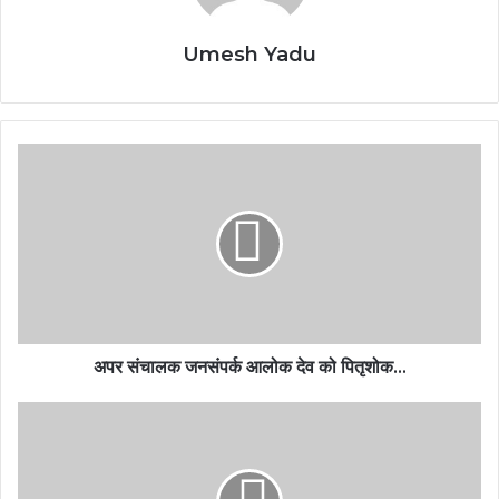
Umesh Yadu
अपर संचालक जनसंपर्क आलोक देव को पितृशोक...