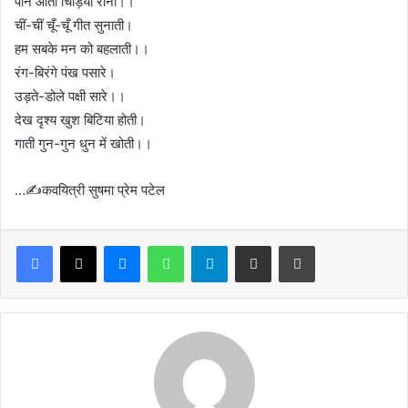
पीने आती चिड़ियाँ रानी।।
चीं-चीं चूँ-चूँ गीत सुनाती।
हम सबके मन को बहलाती।।
रंग-बिरंगे पंख पसारे।
उड़ते-डोले पक्षी सारे।।
देख दृश्य खुश बिटिया होती।
गाती गुन-गुन धुन में खोती।।
…✍️कवयित्री सुषमा प्रेम पटेल
Facebook
X
Messenger
WhatsApp
Telegram
Share via Email
Print