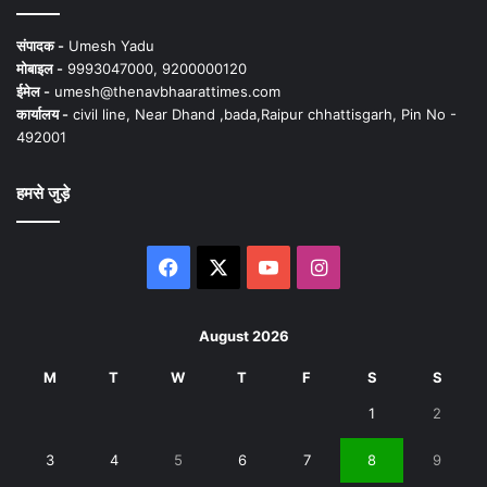
संपादक -
Umesh Yadu
मोबाइल -
9993047000, 9200000120
ईमेल -
umesh@thenavbhaarattimes.com
कार्यालय -
civil line, Near Dhand ,bada,Raipur chhattisgarh, Pin No -
492001
हमसे जुड़े
Facebook
X
YouTube
Instagram
August 2026
M
T
W
T
F
S
S
1
2
3
4
5
6
7
8
9