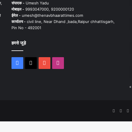
न,
संपादक -
Umesh Yadu
मोबाइल -
9993047000, 9200000120
े
ईमेल -
umesh@thenavbhaarattimes.com
कार्यालय -
civil line, Near Dhand ,bada,Raipur chhattisgarh,
Pin No - 492001
हमसे जुड़े
Facebook
X
YouTube
Instagram
«
Faceboo
X
Y