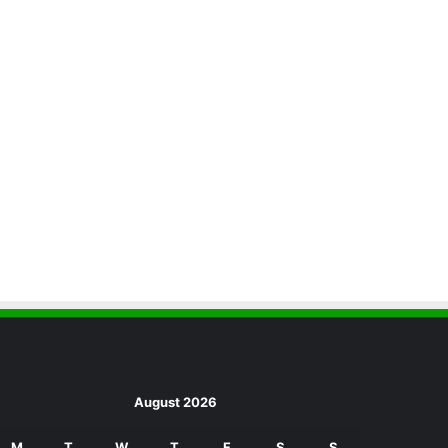
August 2026
M
T
W
T
F
S
S