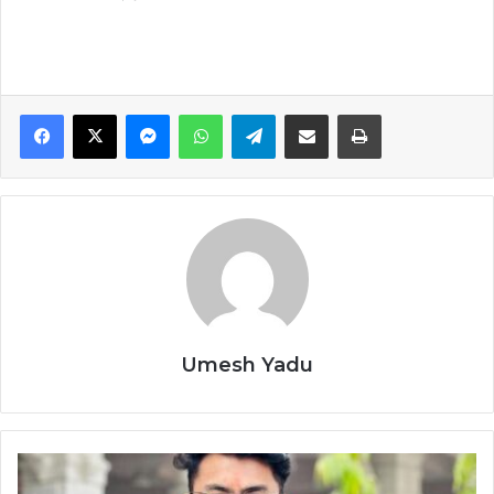
Facebook
X
Messenger
WhatsApp
Telegram
Share via Email
Print
Umesh Yadu