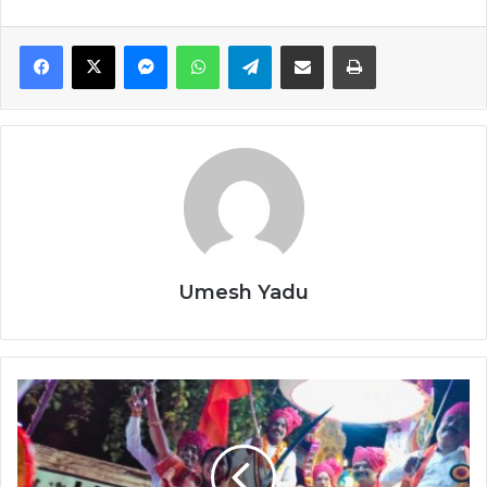
Facebook
X
Messenger
WhatsApp
Telegram
Share via Email
Print
Umesh Yadu