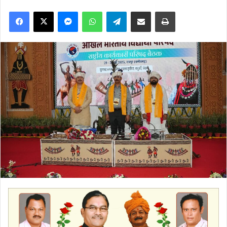
Facebook
X
Messenger
WhatsApp
Telegram
Share via Email
Print